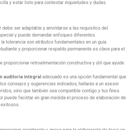
illa y estar listo para contestar inquietudes y dudas.
r debe ser adaptable y amoldarse a las requisitos del
especial y puede demandar enfoques diferentes.
la tolerancia son atributos fundamentales en un guía.
studiante y proporcionar respaldo permanente es clave para el
e proporcionar retroalimentación constructiva y útil que ayude
n auditoria integral
adecuado es una opción fundamental que
o los consejos y sugerencias indicados, hallarás a un asesor
eridos, sino que también sea compatible contigo y tus fines.
r puede facilitar en gran medida el proceso de elaboración de
 exitosos.
oporcionar orientación y apoyo para la elaboración de tesis en