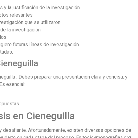
 y la justificación de la investigación.
ptos relevantes.
stigación que se utilizaron.
e la investigación.
dos.
iere futuras líneas de investigación.
tadas.
ieneguilla
neguilla . Debes preparar una presentación clara y concisa, y
Es esencial:
espuestas.
is en Cieneguilla
 y desafiante. Afortunadamente, existen diversas opciones de
yudarte en cada etapa del proceso. En tesisymonografias.org,