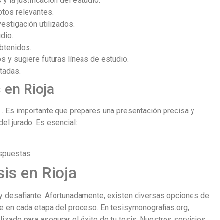
y la justificación del estudio.
ptos relevantes.
estigación utilizados.
dio.
obtenidos.
 y sugiere futuras líneas de estudio.
tadas.
 en Rioja
a . Es importante que prepares una presentación precisa y
el jurado. Es esencial:
espuestas.
is en Rioja
 y desafiante. Afortunadamente, existen diversas opciones de
e en cada etapa del proceso. En tesisymonografias.org,
zado para asegurar el éxito de tu tesis. Nuestros servicios